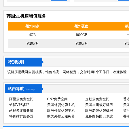
韩国SL机房增值服务
额外内存
额外硬盘
额
4GB
1000GB
￥200/月
￥300/月
￥1
特别说明
该机房是我司自营机房，性价比高，网络稳定，交付时间1个工作日，欢迎体验
站内导航
Sitemap
阿里云免费空间
CN2免费空间
企鹅云免费空间
香
站群VPS多IP
美国外贸仿牌主机
美国加州最好机房
美
站群多IP服务器
欧洲外贸仿牌主机
欧洲老牌仿牌机房
荷
特价站群服务器
欧美外贸云服务器
免备案韩国SL机房
香