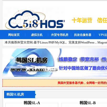
网站首页
虚拟主机
外贸专用机房
抗攻击服务器
VPS
本月推荐外贸大空间:基于Linux/PHP/MySQL。完美支持WordPress，Magen
美国外贸服务器代购，全网唯一好用的
韩国SL机房
韩国SL-A
韩国SL-B