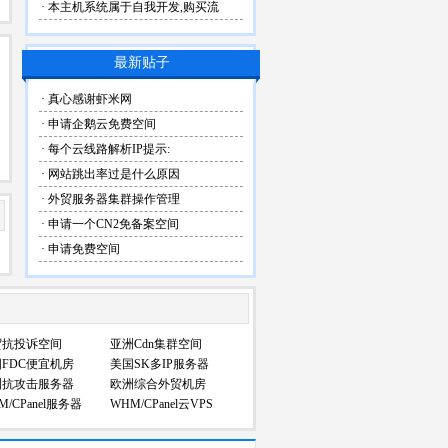
· 本主机系统属于自我开发,购买流
最新贴子
· 真心感谢虾米网
· 申请企鹅云免费空间
· 每个云线路解析IP提示:
· 网站跳出率过是什么原因
· 外贸服务器集群操作管理
· 申请一个CN2免备案空间
· 申请免费空间
贸抗投诉空间
亚洲Cdn集群空间
FDC便宜机房
美国SK多IP服务器
洲抗攻击服务器
欧洲综合外贸机房
M/CPanel服务器
WHM/CPanel云VPS