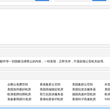
邮件等一切国家法律禁止的内容，一经发现，立即关停，不退款报公安机关处理。
企鹅云免费空间
香港集群云空间
美国集群云空间
外
美国加州最好机房
美国高端稳定机房
美国抗攻击服务器
美国
欧洲老牌仿牌机房
荷兰抗投诉服务器
德国高速外贸机房
欧
免备案韩国SL机房
香港站群多IP机房
香港BGP高速机房
WH