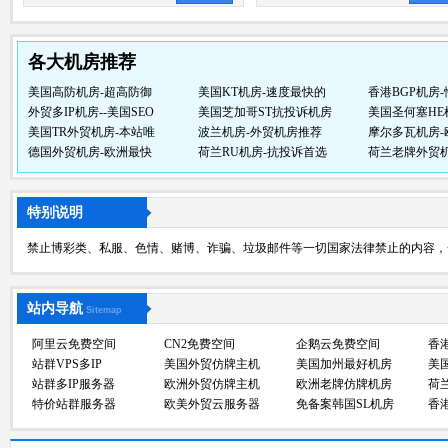
各大机房推荐
美国高防机房-超高防御
美国KT机房-速度最快的
香港BGP机房
外贸多IP机房--美国SEO
美国芝加哥ST抗投诉机房
美国圣何塞HE
美国TR外贸机房-本站唯
波兰机房-外贸机房推荐
摩尔多瓦机房-
德国外贸机房-欧洲最快
荷兰RU机房-抗投诉首选
荷兰老牌外贸机
特别说明
禁止博彩类、私服、色情、赌博、诈骗、垃圾邮件等一切国家法律禁止的内容，
站内导航
Sitemap
阿里云免费空间
CN2免费空间
企鹅云免费空间
香
站群VPS多IP
美国外贸仿牌主机
美国加州最好机房
美
站群多IP服务器
欧洲外贸仿牌主机
欧洲老牌仿牌机房
荷
特价站群服务器
欧美外贸云服务器
免备案韩国SL机房
香