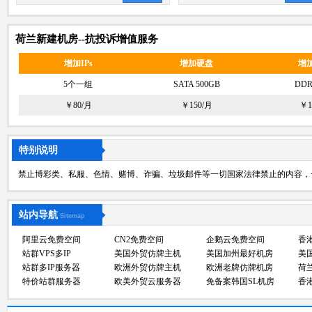
荷兰新建机房--抗投诉增值服务
增加IPs
增加硬盘
增
5个一组
SATA 500GB
DDR
￥80/月
￥150/月
￥1
特别说明
禁止博彩类、私服、色情、赌博、诈骗、垃圾邮件等一切国家法律禁止的内容，
站内导航
Sitemap
阿里云免费空间
CN2免费空间
企鹅云免费空间
香
站群VPS多IP
美国外贸仿牌主机
美国加州最好机房
美
站群多IP服务器
欧洲外贸仿牌主机
欧洲老牌仿牌机房
荷
特价站群服务器
欧美外贸云服务器
免备案韩国SL机房
香