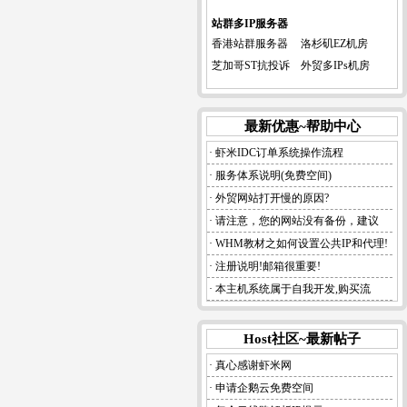
站群多IP服务器
香港站群服务器
洛杉矶EZ机房
芝加哥ST抗投诉
外贸多IPs机房
最新优惠~帮助中心
· 虾米IDC订单系统操作流程
· 服务体系说明(免费空间)
· 外贸网站打开慢的原因?
· 请注意，您的网站没有备份，建议
· WHM教材之如何设置公共IP和代理!
· 注册说明!邮箱很重要!
· 本主机系统属于自我开发,购买流
Host社区~最新帖子
· 真心感谢虾米网
· 申请企鹅云免费空间