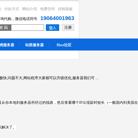
站
付款方式
网站介绍
免费空间
控制面板
19064001963
咨询代购，微信电话同号
注册
洲服务器
站群服务器
Host社区
,问题不大,网站程序大家都可以升级优化,服务器我们可 ...
 查看从你本地到服务器所经过的线路，然后查看哪个IP出现延时较长（一般国内到美国在
以解决了。