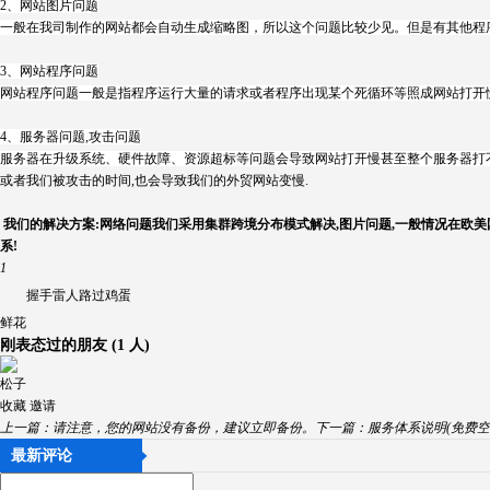
2、网站图片问题
一般在我司制作的网站都会自动生成缩略图，所以这个问题比较少见。但是有其他程
3、网站程序问题
网站程序问题一般是指程序运行大量的请求或者程序出现某个死循环等照成网站打开慢
4、服务器问题,攻击问题
服务器在升级系统、硬件故障、资源超标等问题会导致网站打开慢甚至整个服务器打
或者我们被攻击的时间,也会导致我们的外贸网站变慢.
我们的解决方案:网络问题我们采用集群跨境分布模式解决,图片问题,一般情况在欧美
系!
1
握手
雷人
路过
鸡蛋
鲜花
刚表态过的朋友 (
1 人
)
松子
收藏
邀请
上一篇：
请注意，您的网站没有备份，建议立即备份。
下一篇：
服务体系说明(免费空
最新评论