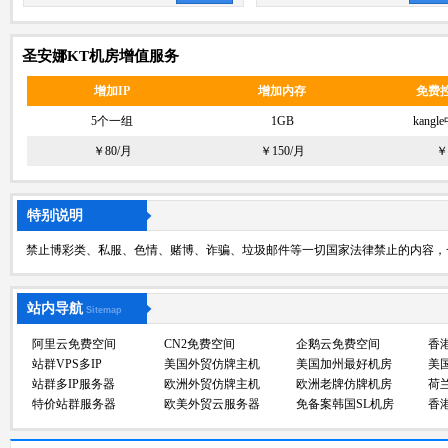
圣安娜KT机房增值服务
增加IP
增加内存
免费
5个一组
1GB
kang
￥80/月
￥150/月
￥
特别说明
禁止博彩类、私服、色情、赌博、诈骗、垃圾邮件等一切国家法律禁止的内容，
站内导航
Sitemap
阿里云免费空间
CN2免费空间
企鹅云免费空间
香
站群VPS多IP
美国外贸仿牌主机
美国加州最好机房
美
站群多IP服务器
欧洲外贸仿牌主机
欧洲老牌仿牌机房
荷
特价站群服务器
欧美外贸云服务器
免备案韩国SL机房
香