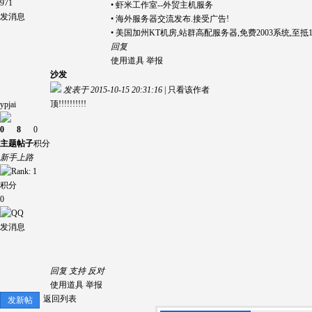
971
•
虾米工作室--外贸主机服务
发消息
•
海外服务器交流发布.接受广告!
•
美国加州KT机房,站群高配服务器,免费2003系统,至抵1
回复
使用道具
举报
沙发
发表于 2015-10-15 20:31:16
|
只看该作者
顶!!!!!!!!!!
ypjai
0
8
0
主题
帖子
积分
新手上路
积分
0
发消息
回复
支持
反对
使用道具
举报
返回列表
发新帖