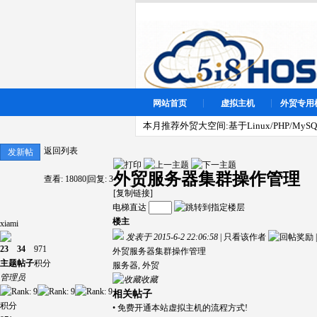
网站首页
虚拟主机
外贸专用
本月推荐外贸大空间:基于Linux/PHP/MySQL
返回列表
发新帖
外贸服务器集群操作管理
查看:
18080
|
回复:
3
[复制链接]
电梯直达
楼主
xiami
发表于 2015-6-2 22:06:58
|
只看该作者
|
23
34
971
外贸服务器集群操作管理
主题
帖子
积分
服务器
,
外贸
管理员
收藏
相关帖子
积分
•
免费开通本站虚拟主机的流程方式!