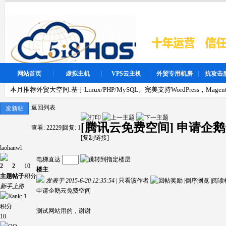
网站首页
虚拟主机
VPS云主机
外贸专用机房
抗攻击
本月推荐外贸大空间:基于Linux/PHP/MySQL。完美支持WordPress，Magen
返回列表
发新帖
[腾讯云免费空间]
申请企鹅
查看:
22229
|
回复:
1
[复制链接]
laohanwl
电梯直达
2
2
10
楼主
主题
帖子
积分
发表于 2015-6-20 12:35:54
|
只看该作者
|
倒序浏览
|
阅读
新手上路
申请企鹅云免费空间
积分
测试网站用的，谢谢
10