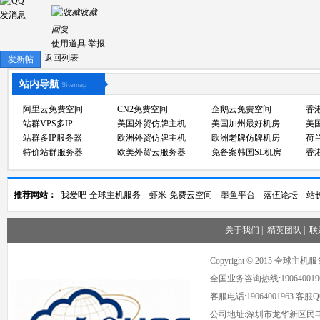
收藏
发消息
回复
使用道具
举报
返回列表
发新帖
站内导航
Sitemap
阿里云免费空间
CN2免费空间
企鹅云免费空间
香
站群VPS多IP
美国外贸仿牌主机
美国加州最好机房
美
站群多IP服务器
欧洲外贸仿牌主机
欧洲老牌仿牌机房
荷
特价站群服务器
欧美外贸云服务器
免备案韩国SL机房
香
推荐网站：
我爱吧-全球主机服务
虾米-免费云空间
墨鱼平台
落伍论坛
站
关于我们
|
精英团队
|
联
Copyright © 2015 全球
全国业务咨询热线:190640019
客服电话:19064001963 客服QQ:
公司地址:深圳市龙华新区民丰